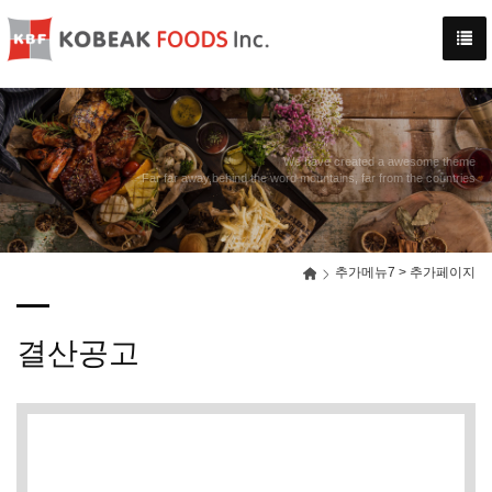
-->
We have created a awesome theme
Far far away,behind the word mountains, far from the countries
추가메뉴7 > 추가페이지
결산공고