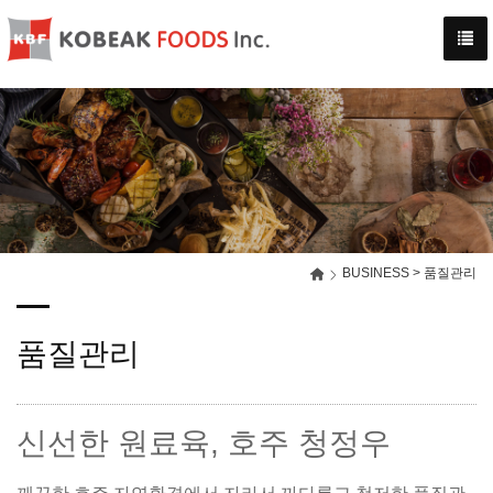
-->
BUSINESS > 품질관리
품질관리
신선한 원료육, 호주 청정우