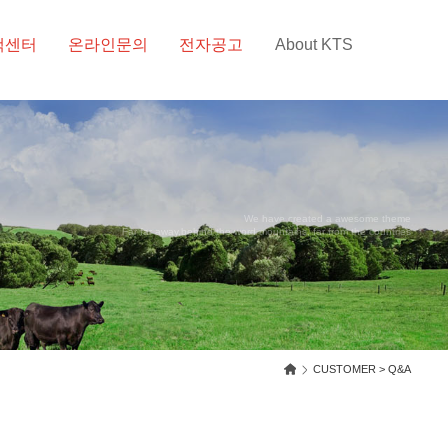
객센터
온라인문의
전자공고
About KTS
We have created a awesome theme
Far far away,behind the word mountains, far from the countries
CUSTOMER > Q&A