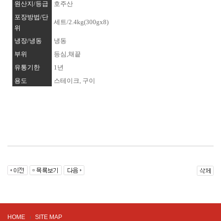
원산지/등급
호주산
포장방법/단
세트/2.4kg(300gx8)
위
냉장/냉동
냉동
부위
등심,채끝
유통기한
1년
용도
스테이크, 구이
HOME
SITE MAP