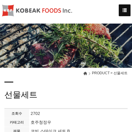
-->
PRODUCT > 선물세트
선물세트
2702
조회수
호주청정우
카테고리
코빅 스테이크 세트 B
제목